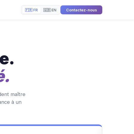
🇫🇷 FR
🇬🇧 EN
Contactez-nous
e.
é.
dent maître
ance à un