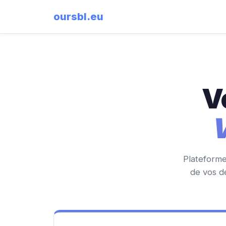
oursbl
.eu
V
V
Plateforme
de vos d