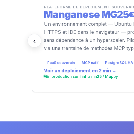
PLATEFORME DE DÉPLOIEMENT SOUVERAI
Manganese MG25
Un environnement complet — Ubuntu L
HTTPS et IDE dans le navigateur — pro
‹
sans dépendance à un hyperscaler. Pilo
via une trentaine de méthodes MCP typ
PaaS souverain
MCP natif
PostgreSQL HA
Voir un déploiement en 2 min →
En production sur l’infra mn25 / Muppy