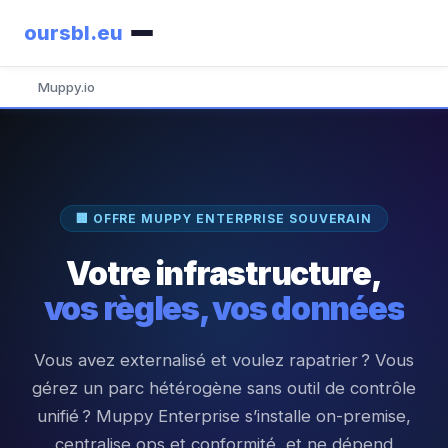
oursbl
.eu
Muppy.io
🏢 OFFRE MUPPY ENTERPRISE SOUVERAIN
Votre infrastructure,
vos règles, vos données
Vous avez externalisé et voulez rapatrier ? Vous
gérez un parc hétérogène sans outil de contrôle
unifié ? Muppy Enterprise s’installe on-premise,
centralise ops et conformité, et ne dépend