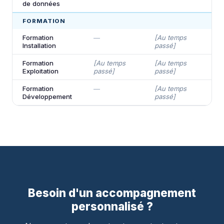
de données
FORMATION
Formation
—
[Au temps
[
Installation
passé]
p
Formation
[Au temps
[Au temps
[
Exploitation
passé]
passé]
p
Formation
—
[Au temps
[
Développement
passé]
p
Besoin d'un accompagnement
personnalisé ?