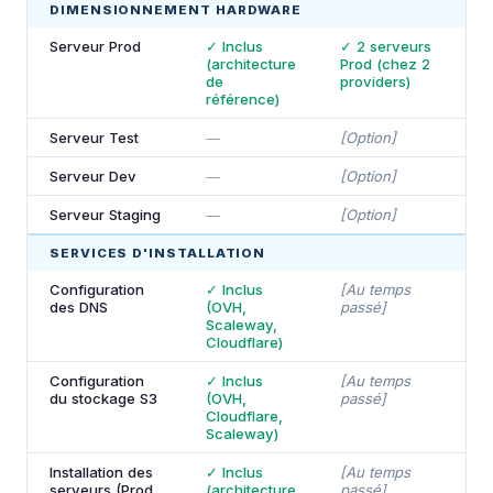
DIMENSIONNEMENT HARDWARE
Serveur Prod
✓ Inclus
✓ 2 serveurs
✓
(architecture
Prod (chez 2
de
providers)
référence)
Serveur Test
—
[Option]
✓
Serveur Dev
—
[Option]
✓
Serveur Staging
—
[Option]
✓
SERVICES D'INSTALLATION
Configuration
✓ Inclus
[Au temps
✓
des DNS
(OVH,
passé]
Scaleway,
Cloudflare)
Configuration
✓ Inclus
[Au temps
✓
du stockage S3
(OVH,
passé]
Cloudflare,
Scaleway)
Installation des
✓ Inclus
[Au temps
✓
serveurs (Prod,
(architecture
passé]