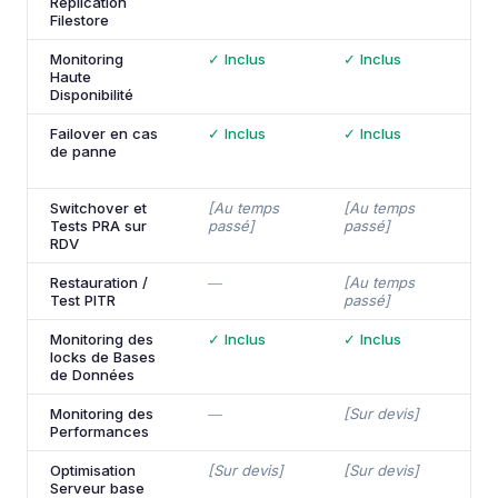
Réplication
Filestore
Monitoring
✓ Inclus
✓ Inclus
✓
Haute
Disponibilité
Failover en cas
✓ Inclus
✓ Inclus
✓
de panne
d
l
Switchover et
[Au temps
[Au temps
✓
Tests PRA sur
passé]
passé]
(
RDV
c
Restauration /
—
[Au temps
[
Test PITR
passé]
Monitoring des
✓ Inclus
✓ Inclus
✓
locks de Bases
de Données
Monitoring des
—
[Sur devis]
[
Performances
Optimisation
[Sur devis]
[Sur devis]
[
Serveur base