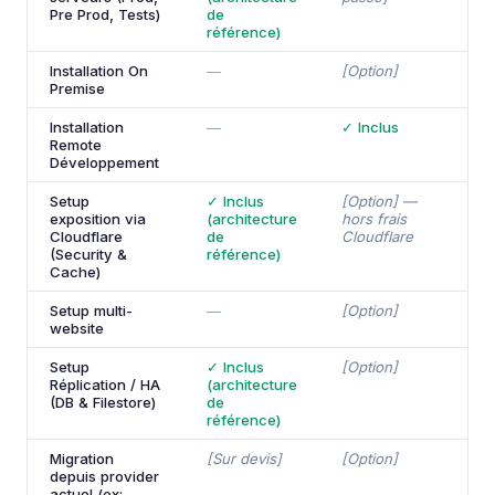
Pre Prod, Tests)
de
référence)
Installation On
—
[Option]
✓
Premise
Installation
—
✓ Inclus
✓
Remote
Développement
Setup
✓ Inclus
[Option] —
✓
exposition via
(architecture
hors frais
h
Cloudflare
de
Cloudflare
C
(Security &
référence)
Cache)
Setup multi-
—
[Option]
✓
website
Setup
✓ Inclus
[Option]
✓
Réplication / HA
(architecture
(DB & Filestore)
de
référence)
Migration
[Sur devis]
[Option]
[
depuis provider
actuel (ex: