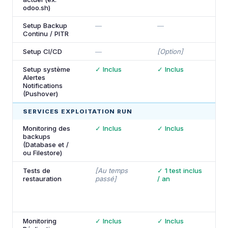
odoo.sh)
Setup Backup
—
—
✓
Continu / PITR
Setup CI/CD
—
[Option]
✓
Setup système
✓ Inclus
✓ Inclus
✓
Alertes
Notifications
(Pushover)
SERVICES EXPLOITATION RUN
Monitoring des
✓ Inclus
✓ Inclus
✓
backups
(Database et /
ou Filestore)
Tests de
[Au temps
✓ 1 test inclus
✓
restauration
passé]
/ an
/
d
d
a
Monitoring
✓ Inclus
✓ Inclus
✓